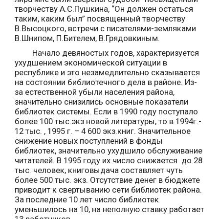
творчеству А.С.Пушкина, “Он должен остаться
таким, каким был” посвященный творчеству
В.Высоцкого, встречи с писателями-земляками
В.Шнипом, П.Бителем, В.Грядовкиным.
Начало девяностых годов, характеризуется
ухудшением экономической ситуации в
республике и это незамедлительно сказывается
на состоянии библиотечного дела в районе. Из-
за естественной убыли населения района,
значительно снизились основные показатели
библиотек системы. Если в 1990 году поступало
более 100 тыс.экз новой литературы, то в 1994г.-
12 тыс. , 1995 г. – 4 600 экз.книг. Значительное
снижение новых поступлений в фонды
библиотек, значительно ухудшило обслуживание
читателей. В 1995 году их число снижается до 28
тыс. человек, книговыдача составляет чуть
более 500 тыс. экз. Отсутствие денег в бюджете
приводит к свертыванию сети библиотек района.
За последние 10 лет число библиотек
уменьшилось на 10, на неполную ставку работает
13 работников.