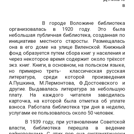
в
В городе Воложине библиотека
организовалась в 1920 году. Это была
небольшая публичная библиотека, созданная по
инициативе местного старосты. Размещалась
она в его доме на улице Виленской. Книжный
фонд образуется путем сбора книг у населения и
через некоторое время содержит около трёхсот
экз. книг. Книги, в основном, на польском языке,
но примерно треть- классическая русская
литература, среди которой произведения
А.Пушкина, М.Лермонтова, Ф.Достоевского и
другие. Выдавалась литература за небольшую
плату. На каждого читателя заводилась
карточка, на которой была отметка об уплате
взноса. Работала библиотека три дня в неделю,
услугами ее пользовалось около 50 человек.
В 1939 году, при установлении Советской
власти, библиотека перешла в ведение
райисполкома. С этих пор она систематически