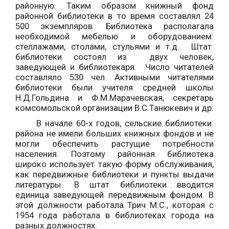
районную. Таким образом книжный фонд
районной библиотеки в то время составлял 24
500 экземпляров. Библиотека располагала
необходимой мебелью и оборудованием:
стеллажами, столами, стульями и т.д. Штат
библиотеки состоял из двух человек,
заведующей и библиотекаря. Число читателей
составляло 530 чел. Активными читателями
библиотеки были учителя средней школы
Н.Д.Гольдина и Ф.М.Марачевская, секретарь
комсомольской организации В.С.Танюкевич и др.
В начале 60-х годов, сельские библиотеки
района не имели больших книжных фондов и не
могли обеспечить растущие потребности
населения. Поэтому районная библиотека
широко использует такую форму обслуживания,
как передвижные библиотеки и пункты выдачи
литературы. В штат библиотеки вводится
единица заведующей передвижным фондом. В
этой должности работала Трич М.С., которая с
1954 года работала в библиотеках города на
разных должностях.