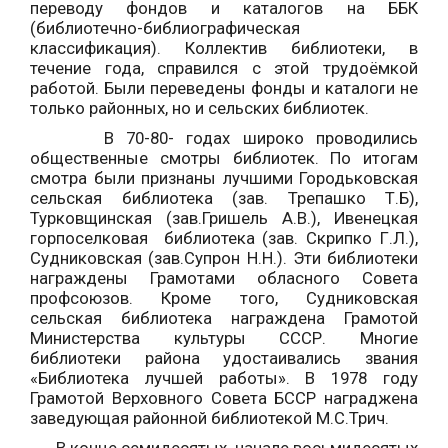
переводу фондов и каталогов на ББК
(библиотечно-библиографическая
классификация). Коллектив библиотеки, в
течение года, справился с этой трудоёмкой
работой. Были переведены фонды и каталоги не
только районных, но и сельских библиотек.
В 70-80- годах широко проводились
общественные смотры библиотек. По итогам
смотра были признаны лучшими Городьковская
сельская библиотека (зав. Трепашко Т.Б),
Турковщинская (зав.Гришель А.В.), Ивенецкая
горпоселковая библиотека (зав. Скрипко Г.Л.),
Судниковская (зав.Супрон Н.Н.). Эти библиотеки
награждены Грамотами обласного Совета
профсоюзов. Кроме того, Судниковская
сельская библиотека награждена Грамотой
Министерства культуры СССР. Многие
библиотеки района удостаивались звания
«Библиотека лучшей работы». В 1978 году
Грамотой Верховного Совета БССР награджена
заведующая районной библиотекой М.С.Трич.