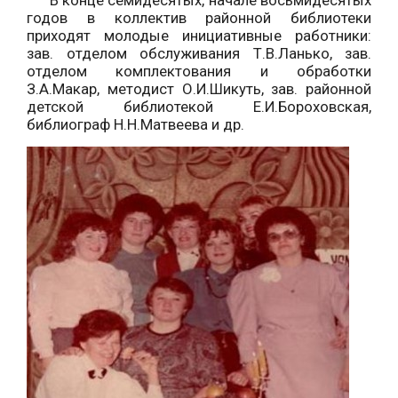
В конце семидесятых, начале восьмидесятых
годов в коллектив районной библиотеки
приходят молодые инициативные работники:
зав. отделом обслуживания Т.В.Ланько, зав.
отделом комплектования и обработки
З.А.Макар, методист О.И.Шикуть, зав. районной
детской библиотекой Е.И.Бороховская,
библиограф Н.Н.Матвеева и др.