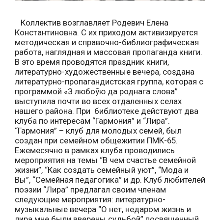
Коллектив возглавляет Родевич Елена
Константиновна. С их приходом активизируется
методическая и справочно-библиографическая
работа, наглядная и массовая пропаганда книги.
В это время проводятся праздник книги,
литературно-художественные вечера, создана
литературно-пропагандистская группа, которая с
программой «З любоўю да роднага слова”
выступила почти во всех отдаленных селах
нашего района. При библиотеке действуют два
клуба по интересам “Гармония” и “Лира”.
“Гармония” – клуб для молодых семей, был
создан при семейном общежитии ПМК-65.
Ежемесячно в рамках клуба проводились
мероприятия на темы “В чем счастье семейной
жизни”, “Как создать семейный уют”, “Мода и
Вы”, “Семейная педагогика” и др. Клуб любителей
поэзии “Лира” предлагал своим членам
следующие мероприятия: литературно-
музыкальные вечера “О нет, недаром жизнь и
лира мне были вверены судьбой” посвященный