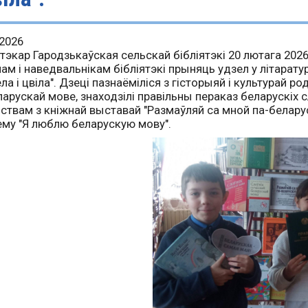
.2026
ятэкар Гародзькаўская сельскай бібліятэкі 20 лютага 20
ам і наведвальнікам бібліятэкі прыняць удзел у літарату
ела і цвіла". Дзеці пазнаёміліся з гісторыяй і культурай
ларускай мове, знаходзілі правільны пераказ беларускі
ствам з кніжнай выставай "Размаўляй са мной па-белару
му "Я люблю беларускую мову".