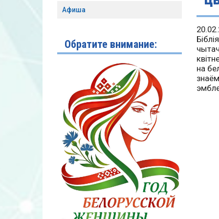
Афиша
20.02
Біблі
Обратите внимание:
чытач
квітн
на бе
знаём
эмбле