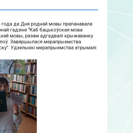
26 года да Дня роднай мовы прапанавала
рнай гадзіне "Каб бацькоўская мова
 роднай мовы, разам адгадвалі крыжаванку
х слоў. Завяршылася мерапрыемства
ску". Удзельнікі мерапрыемства атрымалі