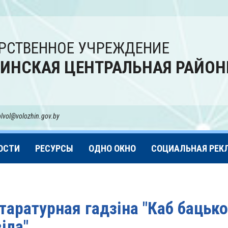
РСТВЕННОЕ УЧРЕЖДЕНИЕ
ИНСКАЯ ЦЕНТРАЛЬНАЯ РАЙОН
blvol@volozhin.gov.by
ОСТИ
РЕСУРСЫ
ОДНО ОКНО
СОЦИАЛЬНАЯ РЕК
таратурная гадзіна "Каб бацько
іла".